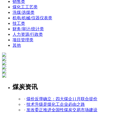
销售类
煤化工工艺类
洗煤/选煤类
机电/机械/仪器仪表类
技工类
财务/审计/统计类
人力资源/行政类
项目管理类
其他
煤炭资讯
·
煤价反弹确立：四大煤企11月联合提价
·
技术升级是煤化工企业必由之路
·
发改委正推进全国性煤炭交易市场建设