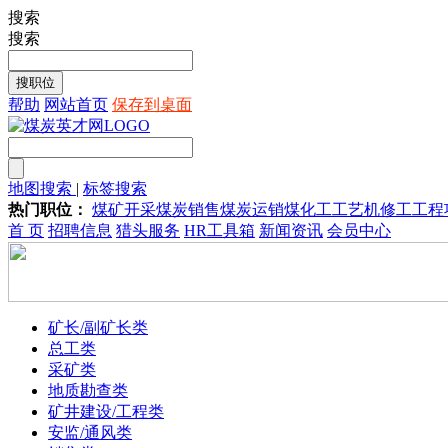
搜索
搜索
帮助
网站首页
保存到桌面
地图搜索
|
标签搜索
热门职位：
煤矿开采
煤炭销售
煤炭运销
煤化工工艺
机修工
工程
首 页
招聘信息
猎头服务
HR工具箱
新闻资讯
会员中心
矿长/副矿长类
总工类
采矿类
地质勘查类
矿井建设/工程类
安监/通风类