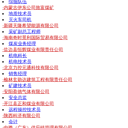
综掘队伍
·内蒙古伊东公司致富煤矿
地质技术员
灭火车司机
·新疆天隆希望能源有限公司
采矿副总工程师
·海南奇时景利国际贸易有限公司
煤炭业务经理
·盐边县恒辉煤业有限责任公司
机电科长
机电技术员
·北京力控元通科技有限公司
销售经理
·榆林玄勋达建筑工程有限责任公司
矿建技术员
·安阳盈德气体有限公司
安全总监
·开江县正和煤业有限公司
远程操控技术员
·陕西科济有限公司
会计
·中骅（广东）供应链管理有限公司