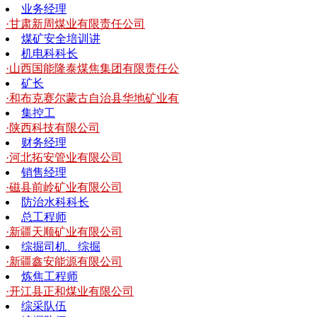
业务经理
·甘肃新周煤业有限责任公司
煤矿安全培训讲
机电科科长
·山西国能隆泰煤焦集团有限责任公
矿长
·和布克赛尔蒙古自治县华地矿业有
集控工
·陕西科技有限公司
财务经理
·河北拓安管业有限公司
销售经理
·磁县前岭矿业有限公司
防治水科科长
总工程师
·新疆天顺矿业有限公司
综掘司机、综掘
·新疆鑫安能源有限公司
炼焦工程师
·开江县正和煤业有限公司
综采队伍