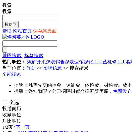
搜索
搜索
帮助
网站首页
保存到桌面
地图搜索
|
标签搜索
热门职位：
煤矿开采
煤炭销售
煤炭运销
煤化工工艺
机修工
工程
当前位置：
首页
>>
招聘信息
>> 搜索结果
全能搜索
提醒：凡需先交纳押金、保证金、体检费、材料费、成本
提醒：您知道吗？公司招聘时都会搜索简历库，
免费发布
全选
投递简历
收藏职位
对比职位
1/2页
<
下一页