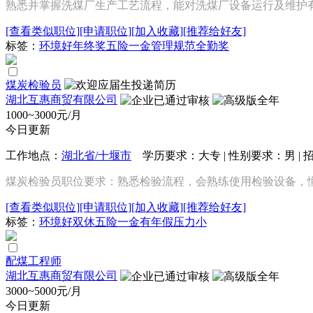
熟悉并掌握洗煤厂生产工艺流程，能对洗煤厂设备运行及维护
[查看类似职位]
[申请职位]
[加入收藏]
[推荐给好友]
标签：
环境好
年终奖
五险一金
管理规范
全勤奖
煤炭检验员
湖北互惠商贸有限公司
1000~3000元/月
今日更新
工作地点：
湖北省/十堰市
学历要求：大专 | 性别要求：男 | 
煤炭检验员职位要求：熟悉检验流程，会熟练使用检验设备，
[查看类似职位]
[申请职位]
[加入收藏]
[推荐给好友]
标签：
环境好
双休
五险一金
有年假
压力小
配煤工程师
湖北互惠商贸有限公司
3000~5000元/月
今日更新