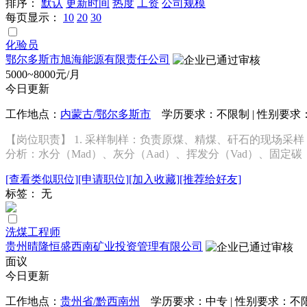
排序：
默认
更新时间
热度
工资
公司规模
每页显示：
10
20
30
化验员
鄂尔多斯市旭海能源有限责任公司
5000~8000元/月
今日更新
工作地点：
内蒙古/鄂尔多斯市
学历要求：不限制 | 性别要求：
【岗位职责】 1. 采样制样：负责原煤、精煤、矸石的现场采
分析：水分（Mad）、灰分（Aad）、挥发分（Vad）、固定碳（Fca
[查看类似职位]
[申请职位]
[加入收藏]
[推荐给好友]
标签： 无
洗煤工程师
贵州晴隆恒盛西南矿业投资管理有限公司
面议
今日更新
工作地点：
贵州省/黔西南州
学历要求：中专 | 性别要求：不限