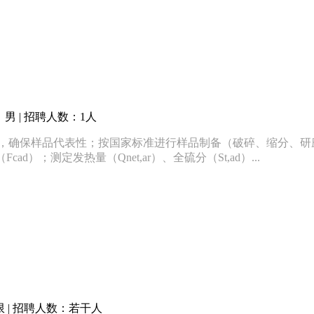
男 | 招聘人数：1人
样，确保样品代表性；按国家标准进行样品制备（破碎、缩分、研磨
d）；测定发热量（Qnet,ar）、全硫分（St,ad）...
 | 招聘人数：若干人