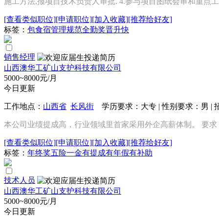
施工方法,报项目技术负责人审批. 4.参与项目图纸会审和重点工
[查看类似职位]
[申请职位]
[加入收藏]
[推荐给好友]
标签：
包食宿
管理规范
全勤奖
晋升快
销售经理
山西澳华工矿山支护科技有限公司
5000~8000元/月
今日更新
工作地点：
山西省
长风街
学历要求：大专 | 性别要求：男 | 
本公司业绩提成高，行业领域里首家采用外企高薪体制。 要求：1、
[查看类似职位]
[申请职位]
[加入收藏]
[推荐给好友]
标签：
年终奖
五险一金
有提成
有年假
有补助
技术人员
山西澳华工矿山支护科技有限公司
5000~8000元/月
今日更新