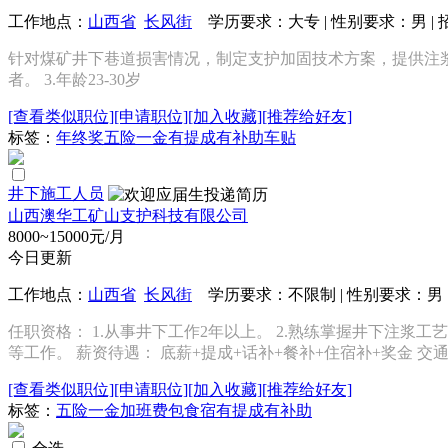
工作地点：
山西省
长风街
学历要求：大专 | 性别要求：男 | 
针对煤矿井下巷道损害情况，制定支护加固技术方案，提供注浆技
者。 3.年龄23-30岁
[查看类似职位]
[申请职位]
[加入收藏]
[推荐给好友]
标签：
年终奖
五险一金
有提成
有补助
车贴
井下施工人员
山西澳华工矿山支护科技有限公司
8000~15000元/月
今日更新
工作地点：
山西省
长风街
学历要求：不限制 | 性别要求：男 |
任职资格： 1.从事井下工作2年以上。 2.熟练掌握井下注浆工
等工作。 薪资待遇： 底薪+提成+话补+餐补+住宿补+奖金 交通
[查看类似职位]
[申请职位]
[加入收藏]
[推荐给好友]
标签：
五险一金
加班费
包食宿
有提成
有补助