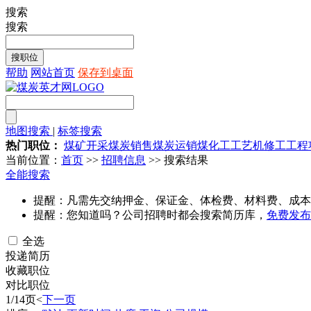
搜索
搜索
帮助
网站首页
保存到桌面
地图搜索
|
标签搜索
热门职位：
煤矿开采
煤炭销售
煤炭运销
煤化工工艺
机修工
工程
当前位置：
首页
>>
招聘信息
>> 搜索结果
全能搜索
提醒：凡需先交纳押金、保证金、体检费、材料费、成本
提醒：您知道吗？公司招聘时都会搜索简历库，
免费发布
全选
投递简历
收藏职位
对比职位
1/14页
<
下一页