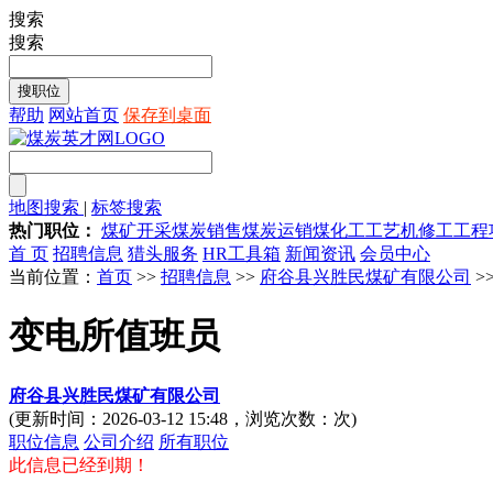
搜索
搜索
帮助
网站首页
保存到桌面
地图搜索
|
标签搜索
热门职位：
煤矿开采
煤炭销售
煤炭运销
煤化工工艺
机修工
工程
首 页
招聘信息
猎头服务
HR工具箱
新闻资讯
会员中心
当前位置：
首页
>>
招聘信息
>>
府谷县兴胜民煤矿有限公司
>
变电所值班员
府谷县兴胜民煤矿有限公司
(更新时间：2026-03-12 15:48，浏览次数：
次)
职位信息
公司介绍
所有职位
此信息已经到期！